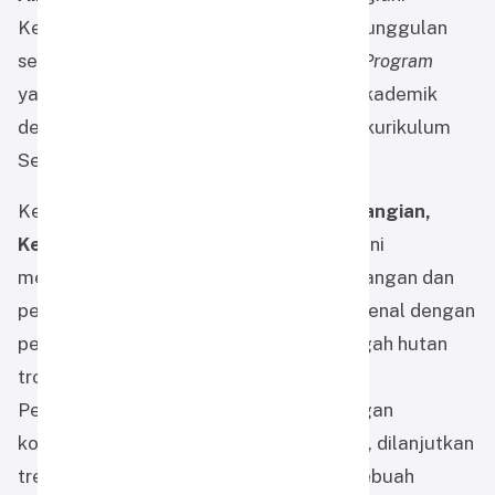
Kegiatan ini menjadi salah satu agenda unggulan
sekolah dalam rangka
Outdoor Learning Program
yang mengintegrasikan pembelajaran akademik
dengan pengalaman lapangan berbasis kurikulum
Sekolah Alam.
Kegiatan yang berlangsung di
Desa Belangian,
Kecamatan Aranio, Kabupaten Banjar
, ini
menghadirkan perpaduan antara petualangan dan
pendidikan karakter. Gunung Kahung dikenal dengan
pesona air terjunnya yang megah di tengah hutan
tropis Kalimantan Selatan.
Perjalanan menuju lokasi ditempuh dengan
kombinasi transportasi darat dan perahu, dilanjutkan
trekking sejauh beberapa kilometer — sebuah