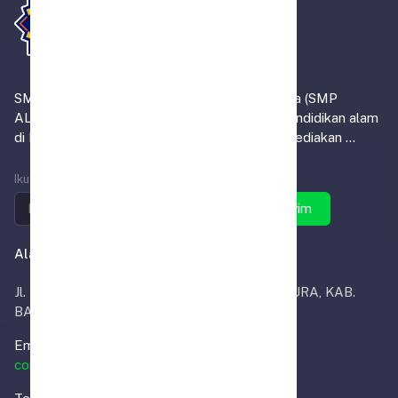
SMP Alam Muhammadiyah Indrasari Martapura (SMP
ALMIRA) merupakan satu-satunya institusi pendidikan alam
di Kabupaten Banjar, yang tidak sekadar menyediakan ...
Ikuti SMP ALMIRA
Kirim
Alamat Kantor
Jl. Masjid RT.02, INDRA SARI, KEC. MARTAPURA, KAB.
BANJAR
Email.
contact@smpalmira.sch.id