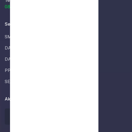
Telp.
0851-8333-2024
Selengkapnya
SMP ALMIRA
DAPODIK
DATA REFERENSI
PPDB
SEKOLAHLOKA
Akan Segera Tersedia