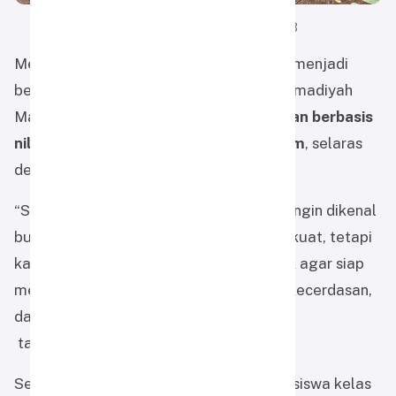
20251016_074016.jpg
1014.55 KB
Menurut Ustadz Haris, kegiatan ini juga menjadi
bentuk nyata dari visi SMP Alam Muhammadiyah
Martapura dalam membangun
pendidikan berbasis
nilai Islam dan kecintaan terhadap alam
, selaras
dengan prinsip
learning by doing
.
“SMP Alam Muhammadiyah Martapura ingin dikenal
bukan hanya karena akademiknya yang kuat, tetapi
karena cara kami menyiapkan anak-anak agar siap
menghadapi kehidupan dengan akhlak, kecerdasan,
dan ketangguhan,”
tambahnya.
Selama tiga hari kegiatan berlangsung, siswa kelas