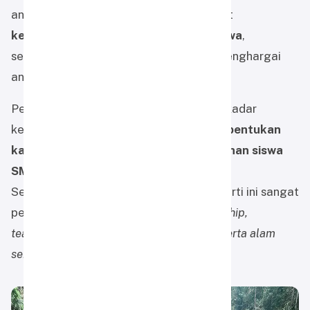
angkatan ini (kelas 7 dan 8) memperkuat
kebersamaan dan kolaborasi antar siswa
,
sekaligus menumbuhkan sikap saling menghargai
antar tingkatan kelas.
Pendakian ke Gunung Kahung bukan sekadar
kegiatan wisata, melainkan
wadah pembentukan
karakter, kemandirian, dan kepemimpinan siswa
SMP Alam Muhammadiyah Martapura
.
Sekolah menilai kegiatan lapangan seperti ini sangat
penting untuk menanamkan nilai
leadership,
teamwork, dan empati terhadap sesama serta alam
sekitar
.