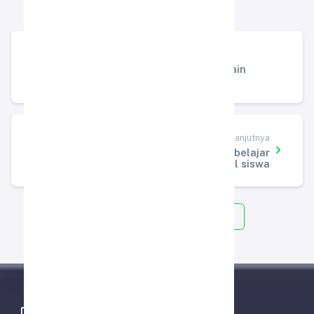
Artikel Sebelumnya
SM Almira Selangkah Menuju Mountain
Expedition: Go to Kahung
Artikel Selanjutnya
pengaruh game online terhadap waktu belajar
dan interaksi sosial siswa
Kembali ke Semua Artikel