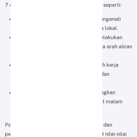
7 dan 8 mengikuti berbagai sesi menarik seperti:
Jelajah Ekosistem Hutan Tropis:
mengenali
jenis tumbuhan, lumut, dan serangga lokal.
K
elas Lapangan IPA & Geografi:
melakukan
pengamatan suhu, kelembapan, serta arah aliran
air.
Leadership & Survival Camp:
melatih kerja
sama tim, tanggung jawab logistik, dan
pengambilan keputusan di alam.
Refleksi & Tadabbur Alam:
merenungkan
kebesaran Allah SWT di bawah langit malam
yang bertabur bintang.
Para siswa kembali dengan hati gembira dan
pengalaman berharga yang memperkuat nilai-nilai