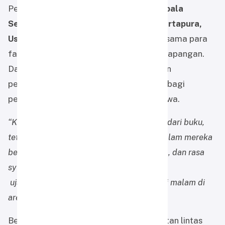
Pendakian ini dipimpin langsung oleh
Kepala
Sekolah SMP Alam Muhammadiyah Martapura,
Ustadz Haris Hanifah, S.Psi., M.Psi.
, bersama para
fasilitator sekolah dan tim pembimbing lapangan.
Dalam sambutannya, beliau menegaskan
pentingnya pengalaman belajar di alam bagi
perkembangan karakter dan spiritual siswa.
“Kami ingin anak-anak tidak hanya belajar dari buku,
tetapi juga dari semesta ciptaan Allah. Di alam mereka
belajar tentang ketulusan, tanggung jawab, dan rasa
syukur. Alam adalah guru terbaik,”
ujar
Ustadz Haris
di sela kegiatan refleksi malam di
area perkemahan.
Beliau juga menambahkan bahwa kegiatan lintas