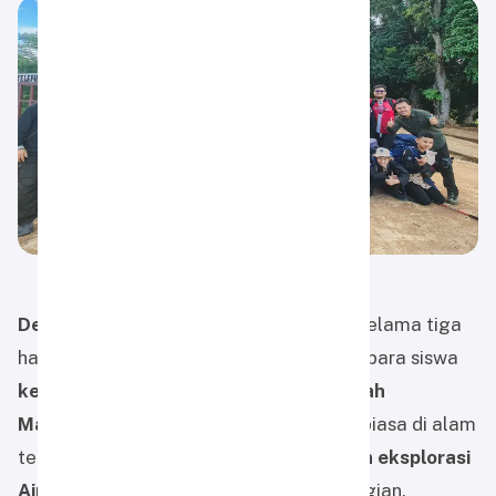
Desa Belangian, Kabupaten Banjar
— Selama tiga
hari, mulai
15 hingga 17 Oktober 2025
, para siswa
kelas 7 dan 8 SMP Alam Muhammadiyah
Martapura
menjalani pengalaman luar biasa di alam
terbuka melalui kegiatan
pendakian dan eksplorasi
Air Terjun Gunung Kahung
, Desa Belangian.