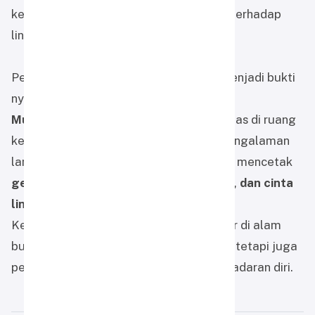
kemandirian, keimanan, dan kepedulian terhadap
lingkungan.
Pendakian Air Terjun Gunung Kahung menjadi bukti
nyata bahwa pendidikan di
SMP Alam
Muhammadiyah Martapura
tidak terbatas di ruang
kelas. Melalui pembelajaran berbasis pengalaman
langsung, sekolah ini terus berkomitmen mencetak
generasi berkarakter, berakhlak mulia, dan cinta
lingkungan
.
Kegiatan ini membuktikan bahwa belajar di alam
bukan sekadar berjalan di tengah hutan, tetapi juga
perjalanan menuju kedewasaan dan kesadaran diri.